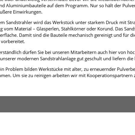
und Aluminiumbauteile auf dem Programm. Nur so hält der Pulver
ußere Einwirkungen.
em Sandstrahler wird das Werkstück unter starkem Druck mit Stra
g vom Material – Glasperlen, Stahlkörner oder Korund. Das Sands
erfläche. Damit sind die Bauteile mechanisch gereinigt und für d
 vorbereitet.
erständlich dürfen Sie bei unseren Mitarbeitern auch hier von h
 unserer modernen Sandstrahlanlage gut geschult und liefern die 
in Problem bilden Werkstücke mit alter, zu erneuernder Pulverbe
en. Um sie zu reinigen arbeiten wir mit Kooperationspartnern 
ebseinrichtungen
Datenschutzerklärung
Kontakt
Imp
d Essen · All rights reserved