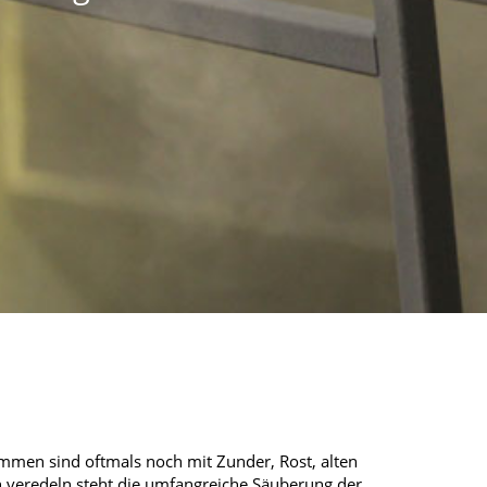
mmen sind oftmals noch mit Zunder, Rost, alten
n veredeln steht die umfangreiche Säuberung der