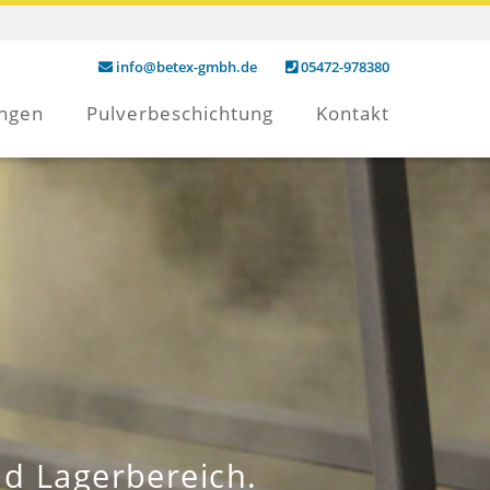
info@betex-gmbh.de
05472-978380
ungen
Pulverbeschichtung
Kontakt
nd Lagerbereich.