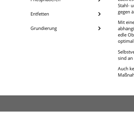
Stahl- 
gegen ä
Entfetten
Mit ein
Grundierung
abhängi
edle Ob
optimal
Selbstv
sind an
Auch ke
Maßnahm
Unternehmen
Pulverbeschichtung
Betri
© 2026 Betex GmbH · Buersche Straße 51 · 49152 Ba